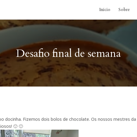
Início
Sobre
Desafio final de semana
docinha. Fizemos dois bolos de chocolate. Os nossos mestres da
iosos! 🙂 🙂