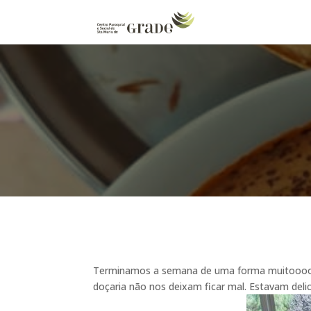
Terminamos a semana de uma forma muitooooo 
doçaria não nos deixam ficar mal. Estavam delic