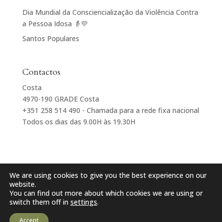
Dia Mundial da Consciencialização da Violência Contra
a Pessoa Idosa 👵💜
Santos Populares
Contactos
Costa
4970-190 GRADE Costa
+351 258 514 490 - Chamada para a rede fixa nacional
Todos os dias das 9.00H às 19.30H
We are using cookies to give you the best experience on our
website.
You can find out more about which cookies we are using or
Centro Paroquial e Social de Sta Maria de Grade
switch them off in
settings
.
POLÍTICA DE PRIVACIDADE
DESENVOLVIDO POR
DIGITALDOMAINS
Accept