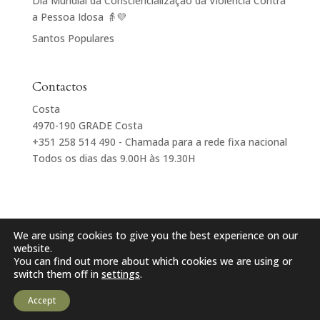
Dia Mundial da Consciencialização da Violência Contra
a Pessoa Idosa 👵💜
Santos Populares
Contactos
Costa
4970-190 GRADE Costa
+351 258 514 490 - Chamada para a rede fixa nacional
Todos os dias das 9.00H às 19.30H
We are using cookies to give you the best experience on our
website.
You can find out more about which cookies we are using or
Centro Paroquial e Social de Sta Maria de Grade
switch them off in
settings
.
POLÍTICA DE PRIVACIDADE
DESENVOLVIDO POR
DIGITALDOMAINS
Accept