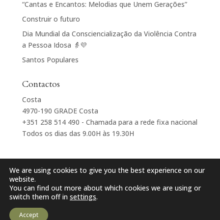
“Cantas e Encantos: Melodias que Unem Gerações”
Construir o futuro
Dia Mundial da Consciencialização da Violência Contra
a Pessoa Idosa 👵💜
Santos Populares
Contactos
Costa
4970-190 GRADE Costa
+351 258 514 490 - Chamada para a rede fixa nacional
Todos os dias das 9.00H às 19.30H
We are using cookies to give you the best experience on our
website.
You can find out more about which cookies we are using or
Centro Paroquial e Social de Sta Maria de Grade
switch them off in
settings
.
POLÍTICA DE PRIVACIDADE
DESENVOLVIDO POR
DIGITALDOMAINS
Accept